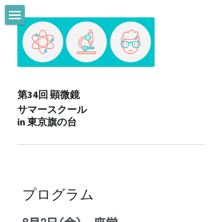
TOP、ご挨拶
プログラム
8/2 座学- 受付終了
第34回 顕微鏡
8/3 実技講習 - 受付終了
サマースクール 
in 東京旗の台
8/4 子どもの電子顕微鏡サマースクール
8/4 大人の電子顕微鏡サマースクール
実行委員
プログラム　
協賛企業・連携/協賛学会
アクセス