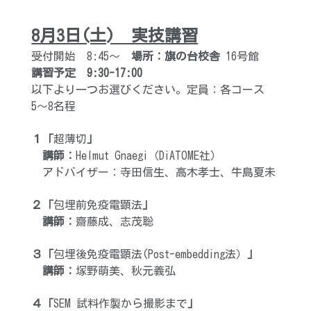
8月3日(土)　実技講習
受付開始　8:45～　
場所：旗の台校舎
 16号館
講習予定　9:30-17:00
以下より一つお選びください。定員：各コース
5〜8名程
１「
超薄切
」
　講師：
Helmut Gnaegi（DiATOME社）
　アドバイザー：寺田信生、高木孝士、牛島夏未
２「
包埋前免疫電顕法
」
　講師：
齋藤成、志茂聡
３「
包埋後免疫電顕法(Post-embedding法）
」
　講師：
塚野萌美、秋元義弘
４「
SEM 試料作製から撮影まで
」