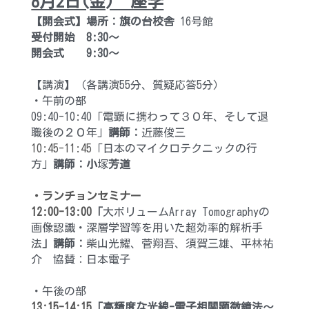
8月2日(金)　座学
【開会式】
場所：旗の台校舎
 16号館
チラシ・ポスターDL
受付開始　8:30～　
開会式　　
9:30～
検索
【講演】
（各講演55分、質疑応答5分）
・午前の部　
09:40-10:40「電顕に携わって３０年、そして退
職後の２０年」
講師：
近藤俊三
10:45-11:45
「日本のマイクロテクニックの行
方」
講師：小
塚
芳道
・ランチョンセミナー
12:00-13:00
「
大ボリュームArray Tomographyの
画像認識・深層学習等を用いた超効率的解析手
法
」講師：
柴山光耀、菅翔吾、須賀三雄、平林祐
介
　協賛：日本電子　
・午後の部
13:15-14:15
「高精度な光線-電子相関顕微鏡法〜