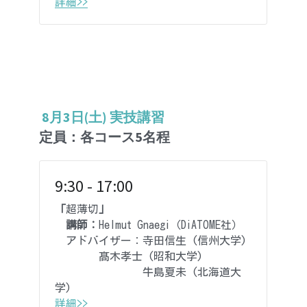
詳細>>
 8月3日(土) 実技講習
定員：各コース5名程
9:30 - 17:00
「
超薄切
」
　講師：
Helmut Gnaegi（DiATOME社）
　アドバイザー：寺田信生 (信州大学)
髙木
孝士 (昭和大学)
　　　　　　　　牛島夏未 (北海道大
学)
詳細>>