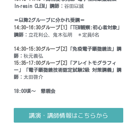
In‑resin CLEM」
講師：
谷田以誠
＝以降2グループに分かれ受講＝
14:30-16:30グループ[1]
「TEM観察:初心者対象」 
講師：
立花利公、鬼木弘明　＊定員6名
14:30-15:30グループ[2]
「
免疫電子顕微鏡法
」講
師：
秋元義弘
15:35-17:00グループ[2]
「
アレイトモグラフィ
ー」
「
電子顕微鏡技術認定試験2級 対策講義
」講
師：
太田啓介
18:00頃〜　懇親会
講演・講師情報はこちらから