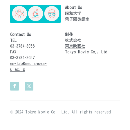
About Us
昭和大学　
電子顕微鏡室
Contact Us
制作
TEL　
株式会社
03-3784-8056
東京映画社
FAX　
Tokyo Movie Co., Ltd. 
03-3784-8057
em-lab@med.showa-
u.ac.jp
© 2024 Tokyo Movie Co., Ltd. All rights reserved