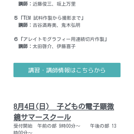
　講師：
近藤俊三、坂上万里
５「T
EM 試料作製から撮影まで
」
　講師：
古谷満寿美、鬼木弘明
６「
アレイトモグラフィー用連続切片作製
」
　講師：
太田啓介、伊藤喜子
講習・講師情報はこちらから
8月4日(日)　子どもの電子顕微
鏡サマースクール
受付開始　午前の部 9時00分～　　午後の部 13
時00分～