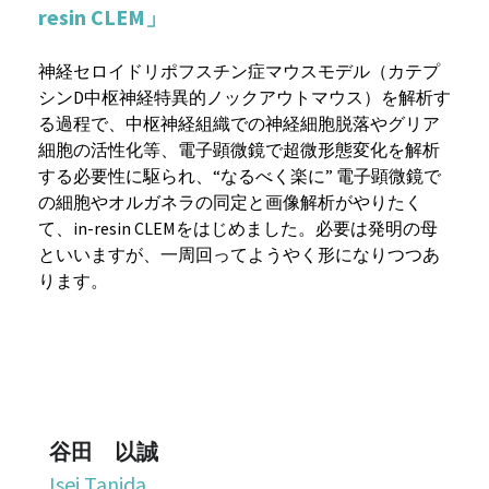
resin CLEM」
チラシ・ポスターDL
神経セロイドリポフスチン症マウスモデル（カテプ
シンD中枢神経特異的ノックアウトマウス）を解析す
検索
る過程で、中枢神経組織での神経細胞脱落やグリア
細胞の活性化等、電子顕微鏡で超微形態変化を解析
する必要性に駆られ、“なるべく楽に” 電子顕微鏡で
の細胞やオルガネラの同定と画像解析がやりたく
て、in-resin CLEMをはじめました。必要は発明の母
といいますが、一周回ってようやく形になりつつあ
ります。
谷田　以誠
Isei Tanida