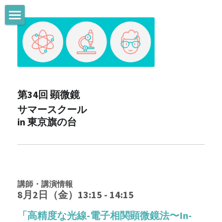
TOP、ご挨拶
プログラム
8/2 座学- 受付終了
第34回 顕微鏡
8/3 実技講習 - 受付終了
サマースクール 
in 東京旗の台
8/4 子どもの電子顕微鏡サマースクール
8/4 大人の電子顕微鏡サマースクール
実行委員
講師・講演情報
8月2日（金）13:15 - 14:15
協賛企業・連携/協賛学会
「高精度な光線-電子相関顕微鏡法〜In-
アクセス